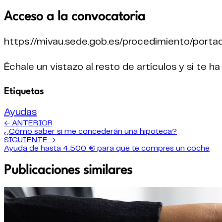
Acceso a la convocatoria
https://mivau.sede.gob.es/procedimiento/port
Échale un vistazo al resto de artículos y si te 
Etiquetas
Ayudas
← ANTERIOR
¿Cómo saber si me concederán una hipoteca?
SIGUIENTE →
Ayuda de hasta 4.500 € para que te compres un coche
Publicaciones similares