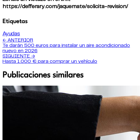
https://defferary.com/jaquemate/solicita-revision/
Etiquetas
Ayudas
← ANTERIOR
Te darán 500 euros para instalar un aire acondicionado
nuevo en 2026
SIGUIENTE →
Hasta 1.000 € para comprar un vehículo
Publicaciones similares